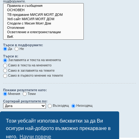
подфорумите.
Търси в подфорумите:
Да
Не
Търси в:
Заглавията и текста на мненията
Само в текста на мнението
Само в заглавията на темите
Само в първото мнение на темите
Покажи резултатите като:
Мнения
Теми
Сортирай резултатите по:
Възходящ
Низходящ
Ограничи резултатите до последните:
Този уебсайт използва бисквитки за да Ви
Покажи първите:
осигури най-доброто възможно прекарване в
символа от мненията
него.
Научи повече