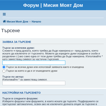
Форум | Мисия Моят Дом
Мисия Моят Дом
Начало
Търсене
ЗАЯВКА ЗА ТЪРСЕНЕ
Търси за ключови думи:
Сложете
+
пред думата, която трябва да бъде намерена и
-
пред думата, която
искате да изключите от търсенето. Можете да изредите думи оградени в скоби и
разделени с
|
ако само една от тези думи трябва да бъде намерена. Използвайте *
като заместващ символ за частични търсения.
Търси за всички думи или използвай заявката както е въведена
Търси за която и да е от въведените думи
Търси по автор:
Използвайте * за заместващ символ.
НАСТРОЙКИ НА ТЪРСЕНЕТО
Търси в следните форуми:
Изберете форумът или форумите, в които искате да търсите. Подфорумите се
претърсват автоматично, освен ако не изключите долната опция за търсене в