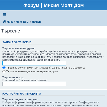
Форум | Мисия Моят Дом
Мисия Моят Дом
Начало
Търсене
ЗАЯВКА ЗА ТЪРСЕНЕ
Търси за ключови думи:
Сложете
+
пред думата, която трябва да бъде намерена и
-
пред думата, която
искате да изключите от търсенето. Можете да изредите думи оградени в скоби и
разделени с
|
ако само една от тези думи трябва да бъде намерена. Използвайте *
като заместващ символ за частични търсения.
Търси за всички думи или използвай заявката както е въведена
Търси за която и да е от въведените думи
Търси по автор:
Използвайте * за заместващ символ.
НАСТРОЙКИ НА ТЪРСЕНЕТО
Търси в следните форуми:
Изберете форумът или форумите, в които искате да търсите. Подфорумите се
претърсват автоматично, освен ако не изключите долната опция за търсене в