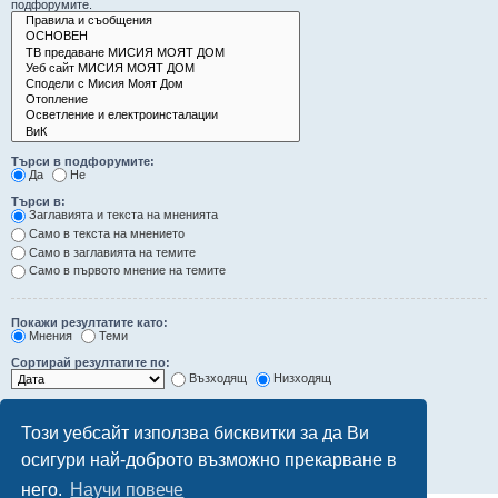
подфорумите.
Търси в подфорумите:
Да
Не
Търси в:
Заглавията и текста на мненията
Само в текста на мнението
Само в заглавията на темите
Само в първото мнение на темите
Покажи резултатите като:
Мнения
Теми
Сортирай резултатите по:
Възходящ
Низходящ
Ограничи резултатите до последните:
Този уебсайт използва бисквитки за да Ви
Покажи първите:
осигури най-доброто възможно прекарване в
символа от мненията
него.
Научи повече