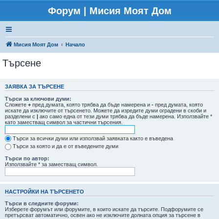
Форум | Мисия Моят Дом
Мисия Моят Дом
Начало
Търсене
ЗАЯВКА ЗА ТЪРСЕНЕ
Търси за ключови думи:
Сложете
+
пред думата, която трябва да бъде намерена и
-
пред думата, която
искате да изключите от търсенето. Можете да изредите думи оградени в скоби и
разделени с
|
ако само една от тези думи трябва да бъде намерена. Използвайте *
като заместващ символ за частични търсения.
Търси за всички думи или използвай заявката както е въведена
Търси за която и да е от въведените думи
Търси по автор:
Използвайте * за заместващ символ.
НАСТРОЙКИ НА ТЪРСЕНЕТО
Търси в следните форуми:
Изберете форумът или форумите, в които искате да търсите. Подфорумите се
претърсват автоматично, освен ако не изключите долната опция за търсене в