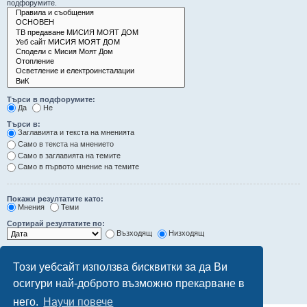
подфорумите.
Търси в подфорумите:
Да
Не
Търси в:
Заглавията и текста на мненията
Само в текста на мнението
Само в заглавията на темите
Само в първото мнение на темите
Покажи резултатите като:
Мнения
Теми
Сортирай резултатите по:
Възходящ
Низходящ
Ограничи резултатите до последните:
Този уебсайт използва бисквитки за да Ви
Покажи първите:
осигури най-доброто възможно прекарване в
символа от мненията
него.
Научи повече