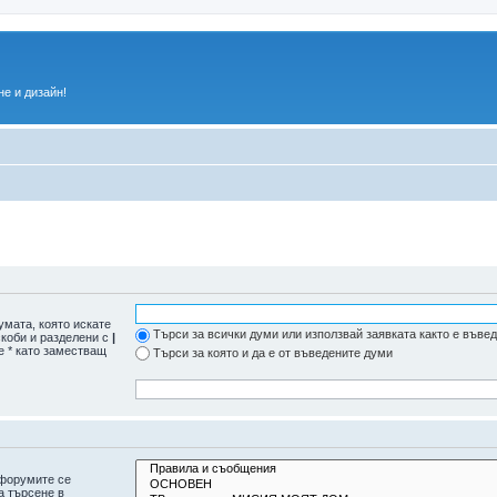
е и дизайн!
умата, която искате
Търси за всички думи или използвай заявката както е въве
скоби и разделени с
|
е * като заместващ
Търси за която и да е от въведените думи
дфорумите се
а търсене в