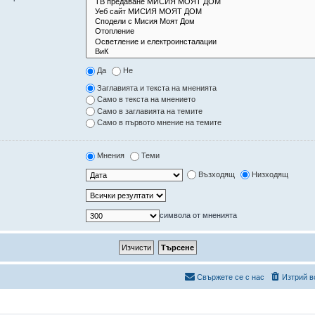
Да
Не
Заглавията и текста на мненията
Само в текста на мнението
Само в заглавията на темите
Само в първото мнение на темите
Мнения
Теми
Възходящ
Низходящ
символа от мненията
Свържете се с нас
Изтрий в