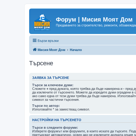
Форум | Мисия Моят Дом
Предаването за строителство, ремонти, обзавеждан
Бързи връзки
Мисия Моят Дом
Начало
Търсене
ЗАЯВКА ЗА ТЪРСЕНЕ
Търси за ключови думи:
Сложете
+
пред думата, която трябва да бъде намерена и
-
пред д
да изключите от търсенето. Можете да изредите думи оградени в 
ако само една от тези думи трябва да бъде намерена. Използвайт
символ за частични търсения.
Търси по автор:
Използвайте * за заместващ символ.
НАСТРОЙКИ НА ТЪРСЕНЕТО
Търси в следните форуми:
Изберете форумът или форумите, в които искате да търсите. По
претърсват автоматично, освен ако не изключите долната опция з