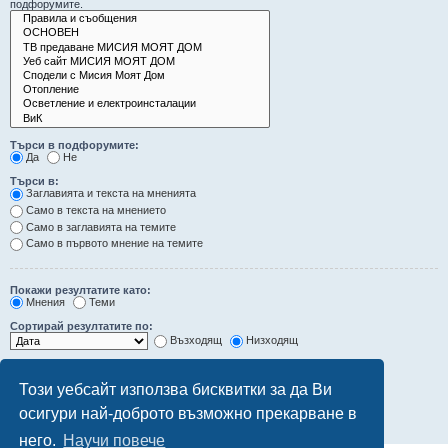
подфорумите.
Търси в подфорумите:
Да
Не
Търси в:
Заглавията и текста на мненията
Само в текста на мнението
Само в заглавията на темите
Само в първото мнение на темите
Покажи резултатите като:
Мнения
Теми
Сортирай резултатите по:
Възходящ
Низходящ
Ограничи резултатите до последните:
Този уебсайт използва бисквитки за да Ви
Покажи първите:
осигури най-доброто възможно прекарване в
символа от мненията
него.
Научи повече