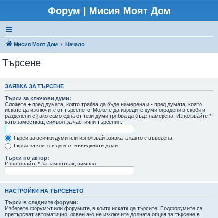
Форум | Мисия Моят Дом
Мисия Моят Дом
Начало
Търсене
ЗАЯВКА ЗА ТЪРСЕНЕ
Търси за ключови думи:
Сложете
+
пред думата, която трябва да бъде намерена и
-
пред думата, която
искате да изключите от търсенето. Можете да изредите думи оградени в скоби и
разделени с
|
ако само една от тези думи трябва да бъде намерена. Използвайте *
като заместващ символ за частични търсения.
Търси за всички думи или използвай заявката както е въведена
Търси за която и да е от въведените думи
Търси по автор:
Използвайте * за заместващ символ.
НАСТРОЙКИ НА ТЪРСЕНЕТО
Търси в следните форуми:
Изберете форумът или форумите, в които искате да търсите. Подфорумите се
претърсват автоматично, освен ако не изключите долната опция за търсене в