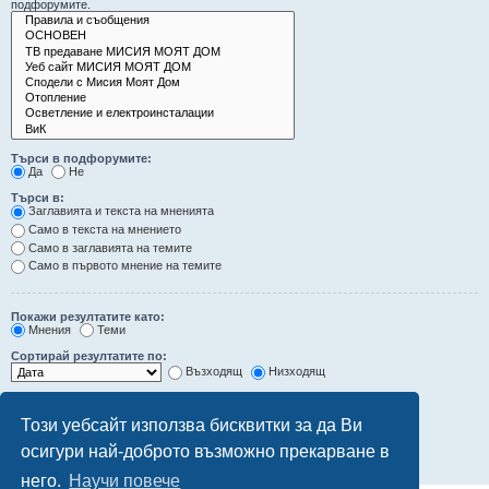
подфорумите.
Търси в подфорумите:
Да
Не
Търси в:
Заглавията и текста на мненията
Само в текста на мнението
Само в заглавията на темите
Само в първото мнение на темите
Покажи резултатите като:
Мнения
Теми
Сортирай резултатите по:
Възходящ
Низходящ
Ограничи резултатите до последните:
Този уебсайт използва бисквитки за да Ви
Покажи първите:
осигури най-доброто възможно прекарване в
символа от мненията
него.
Научи повече