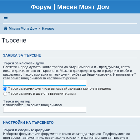
Форум | Мисия Моят Дом
Мисия Моят Дом
Начало
Търсене
ЗАЯВКА ЗА ТЪРСЕНЕ
Търси за ключови думи:
Сложете
+
пред думата, която трябва да бъде намерена и
-
пред думата, която
искате да изключите от търсенето. Можете да изредите думи оградени в скоби и
разделени с
|
ако само една от тези думи трябва да бъде намерена. Използвайте *
като заместващ символ за частични търсения.
Търси за всички думи или използвай заявката както е въведена
Търси за която и да е от въведените думи
Търси по автор:
Използвайте * за заместващ символ.
НАСТРОЙКИ НА ТЪРСЕНЕТО
Търси в следните форуми:
Изберете форумът или форумите, в които искате да търсите. Подфорумите се
претърсват автоматично, освен ако не изключите долната опция за търсене в