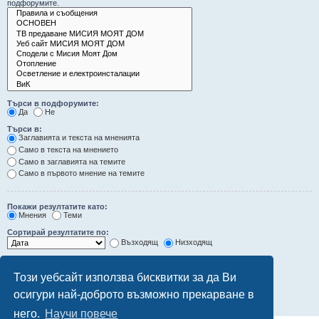
подфорумите.
Търси в подфорумите:
Да
Не
Търси в:
Заглавията и текста на мненията
Само в текста на мнението
Само в заглавията на темите
Само в първото мнение на темите
Покажи резултатите като:
Мнения
Теми
Сортирай резултатите по:
Възходящ
Низходящ
Ограничи резултатите до последните:
Този уебсайт използва бисквитки за да Ви
Покажи първите:
осигури най-доброто възможно прекарване в
символа от мненията
него.
Научи повече