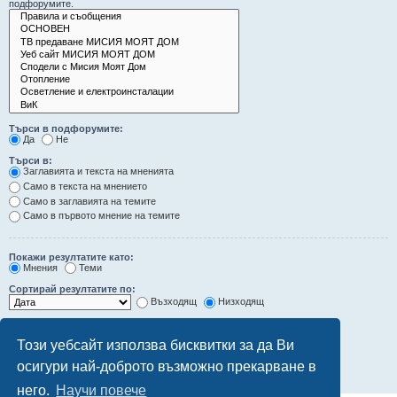
подфорумите.
Търси в подфорумите:
Да
Не
Търси в:
Заглавията и текста на мненията
Само в текста на мнението
Само в заглавията на темите
Само в първото мнение на темите
Покажи резултатите като:
Мнения
Теми
Сортирай резултатите по:
Възходящ
Низходящ
Ограничи резултатите до последните:
Този уебсайт използва бисквитки за да Ви
Покажи първите:
осигури най-доброто възможно прекарване в
символа от мненията
него.
Научи повече