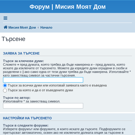
Форум | Мисия Моят Дом
Мисия Моят Дом
Начало
Търсене
ЗАЯВКА ЗА ТЪРСЕНЕ
Търси за ключови думи:
Сложете
+
пред думата, която трябва да бъде намерена и
-
пред думата, която
искате да изключите от търсенето. Можете да изредите думи оградени в скоби и
разделени с
|
ако само една от тези думи трябва да бъде намерена. Използвайте *
като заместващ символ за частични търсения.
Търси за всички думи или използвай заявката както е въведена
Търси за която и да е от въведените думи
Търси по автор:
Използвайте * за заместващ символ.
НАСТРОЙКИ НА ТЪРСЕНЕТО
Търси в следните форуми:
Изберете форумът или форумите, в които искате да търсите. Подфорумите се
претърсват автоматично, освен ако не изключите долната опция за търсене в