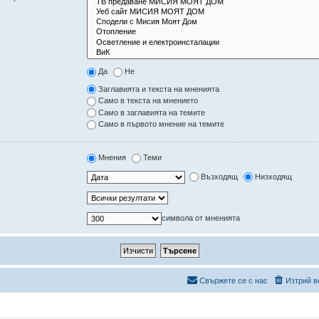
Да
Не
Заглавията и текста на мненията
Само в текста на мнението
Само в заглавията на темите
Само в първото мнение на темите
Мнения
Теми
Възходящ
Низходящ
символа от мненията
Свържете се с нас
Изтрий в