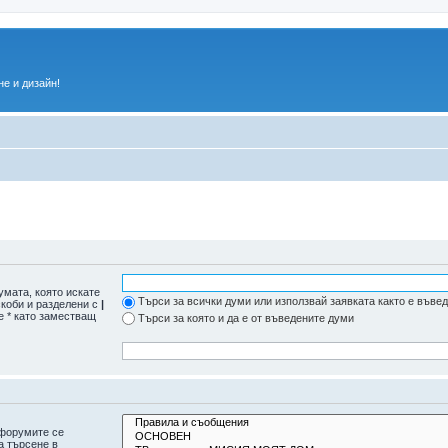
е и дизайн!
умата, която искате
Търси за всички думи или използвай заявката както е въве
скоби и разделени с
|
е * като заместващ
Търси за която и да е от въведените думи
дфорумите се
а търсене в