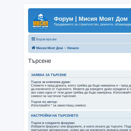
Форум | Мисия Моят Дом
Предаването за строителство, ремонти, обзавеждан
Бързи връзки
Мисия Моят Дом
Начало
Търсене
ЗАЯВКА ЗА ТЪРСЕНЕ
Търси за ключови думи:
Сложете
+
пред думата, която трябва да бъде намерена и
-
пред д
да изключите от търсенето. Можете да изредите думи оградени в 
ако само една от тези думи трябва да бъде намерена. Използвайт
символ за частични търсения.
Търси по автор:
Използвайте * за заместващ символ.
НАСТРОЙКИ НА ТЪРСЕНЕТО
Търси в следните форуми:
Изберете форумът или форумите, в които искате да търсите. По
претърсват автоматично, освен ако не изключите долната опция з