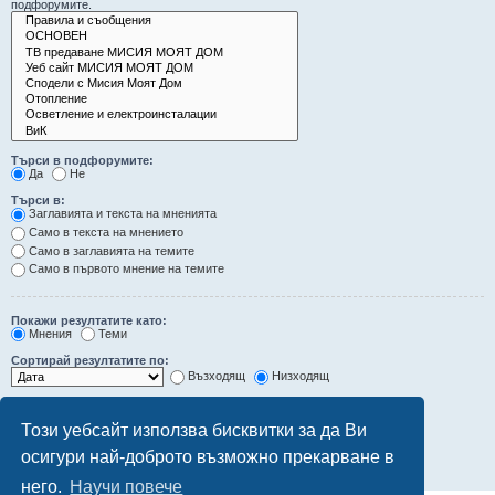
подфорумите.
Търси в подфорумите:
Да
Не
Търси в:
Заглавията и текста на мненията
Само в текста на мнението
Само в заглавията на темите
Само в първото мнение на темите
Покажи резултатите като:
Мнения
Теми
Сортирай резултатите по:
Възходящ
Низходящ
Ограничи резултатите до последните:
Този уебсайт използва бисквитки за да Ви
Покажи първите:
осигури най-доброто възможно прекарване в
символа от мненията
него.
Научи повече