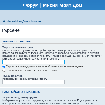
Форум | Мисия Моят Дом
Мисия Моят Дом
Начало
Търсене
ЗАЯВКА ЗА ТЪРСЕНЕ
Търси за ключови думи:
Сложете
+
пред думата, която трябва да бъде намерена и
-
пред думата, която
искате да изключите от търсенето. Можете да изредите думи оградени в скоби и
разделени с
|
ако само една от тези думи трябва да бъде намерена. Използвайте *
като заместващ символ за частични търсения.
Търси за всички думи или използвай заявката както е въведена
Търси за която и да е от въведените думи
Търси по автор:
Използвайте * за заместващ символ.
НАСТРОЙКИ НА ТЪРСЕНЕТО
Търси в следните форуми:
Изберете форумът или форумите, в които искате да търсите. Подфорумите се
претърсват автоматично, освен ако не изключите долната опция за търсене в