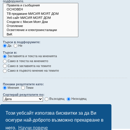
подфорумите.
Търси в подфорумите:
Да
Не
Търси в:
Заглавията и текста на мненията
Само в текста на мнението
Само в заглавията на темите
Само в първото мнение на темите
Покажи резултатите като:
Мнения
Теми
Сортирай резултатите по:
Възходящ
Низходящ
Ограничи резултатите до последните:
Този уебсайт използва бисквитки за да Ви
Покажи първите:
осигури най-доброто възможно прекарване в
символа от мненията
него.
Научи повече