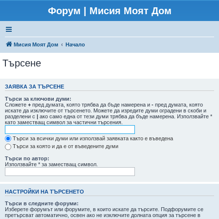
Форум | Мисия Моят Дом
Мисия Моят Дом
Начало
Търсене
ЗАЯВКА ЗА ТЪРСЕНЕ
Търси за ключови думи:
Сложете
+
пред думата, която трябва да бъде намерена и
-
пред думата, която
искате да изключите от търсенето. Можете да изредите думи оградени в скоби и
разделени с
|
ако само една от тези думи трябва да бъде намерена. Използвайте *
като заместващ символ за частични търсения.
Търси за всички думи или използвай заявката както е въведена
Търси за която и да е от въведените думи
Търси по автор:
Използвайте * за заместващ символ.
НАСТРОЙКИ НА ТЪРСЕНЕТО
Търси в следните форуми:
Изберете форумът или форумите, в които искате да търсите. Подфорумите се
претърсват автоматично, освен ако не изключите долната опция за търсене в