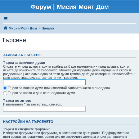
Форум | Мисия Моят Дом
Мисия Моят Дом
Начало
Търсене
ЗАЯВКА ЗА ТЪРСЕНЕ
Търси за ключови думи:
Сложете
+
пред думата, която трябва да бъде намерена и
-
пред думата, която
искате да изключите от търсенето. Можете да изредите думи оградени в скоби и
разделени с
|
ако само една от тези думи трябва да бъде намерена. Използвайте *
като заместващ символ за частични търсения.
Търси за всички думи или използвай заявката както е въведена
Търси за която и да е от въведените думи
Търси по автор:
Използвайте * за заместващ символ.
НАСТРОЙКИ НА ТЪРСЕНЕТО
Търси в следните форуми:
Изберете форумът или форумите, в които искате да търсите. Подфорумите се
претърсват автоматично, освен ако не изключите долната опция за търсене в