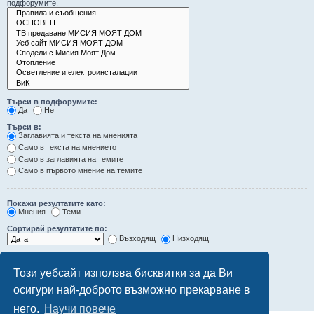
подфорумите.
Търси в подфорумите:
Да
Не
Търси в:
Заглавията и текста на мненията
Само в текста на мнението
Само в заглавията на темите
Само в първото мнение на темите
Покажи резултатите като:
Мнения
Теми
Сортирай резултатите по:
Възходящ
Низходящ
Ограничи резултатите до последните:
Този уебсайт използва бисквитки за да Ви
Покажи първите:
осигури най-доброто възможно прекарване в
символа от мненията
него.
Научи повече