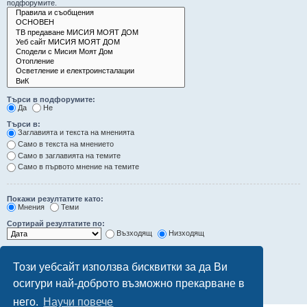
подфорумите.
Търси в подфорумите:
Да
Не
Търси в:
Заглавията и текста на мненията
Само в текста на мнението
Само в заглавията на темите
Само в първото мнение на темите
Покажи резултатите като:
Мнения
Теми
Сортирай резултатите по:
Възходящ
Низходящ
Ограничи резултатите до последните:
Този уебсайт използва бисквитки за да Ви
Покажи първите:
осигури най-доброто възможно прекарване в
символа от мненията
него.
Научи повече