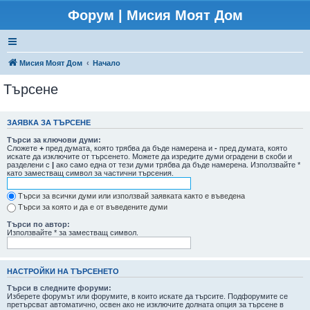
Форум | Мисия Моят Дом
Мисия Моят Дом
Начало
Търсене
ЗАЯВКА ЗА ТЪРСЕНЕ
Търси за ключови думи:
Сложете
+
пред думата, която трябва да бъде намерена и
-
пред думата, която
искате да изключите от търсенето. Можете да изредите думи оградени в скоби и
разделени с
|
ако само една от тези думи трябва да бъде намерена. Използвайте *
като заместващ символ за частични търсения.
Търси за всички думи или използвай заявката както е въведена
Търси за която и да е от въведените думи
Търси по автор:
Използвайте * за заместващ символ.
НАСТРОЙКИ НА ТЪРСЕНЕТО
Търси в следните форуми:
Изберете форумът или форумите, в които искате да търсите. Подфорумите се
претърсват автоматично, освен ако не изключите долната опция за търсене в