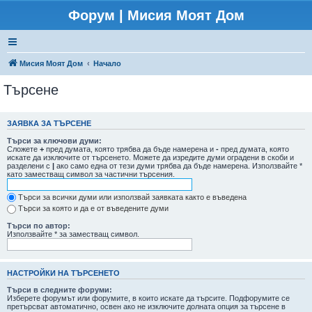
Форум | Мисия Моят Дом
Мисия Моят Дом
Начало
Търсене
ЗАЯВКА ЗА ТЪРСЕНЕ
Търси за ключови думи:
Сложете
+
пред думата, която трябва да бъде намерена и
-
пред думата, която
искате да изключите от търсенето. Можете да изредите думи оградени в скоби и
разделени с
|
ако само една от тези думи трябва да бъде намерена. Използвайте *
като заместващ символ за частични търсения.
Търси за всички думи или използвай заявката както е въведена
Търси за която и да е от въведените думи
Търси по автор:
Използвайте * за заместващ символ.
НАСТРОЙКИ НА ТЪРСЕНЕТО
Търси в следните форуми:
Изберете форумът или форумите, в които искате да търсите. Подфорумите се
претърсват автоматично, освен ако не изключите долната опция за търсене в