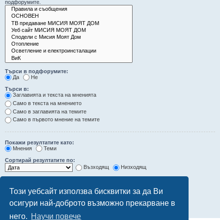
подфорумите.
Търси в подфорумите:
Да
Не
Търси в:
Заглавията и текста на мненията
Само в текста на мнението
Само в заглавията на темите
Само в първото мнение на темите
Покажи резултатите като:
Мнения
Теми
Сортирай резултатите по:
Възходящ
Низходящ
Ограничи резултатите до последните:
Този уебсайт използва бисквитки за да Ви
Покажи първите:
осигури най-доброто възможно прекарване в
символа от мненията
него.
Научи повече