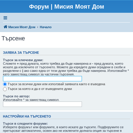
Форум | Мисия Моят Дом
Мисия Моят Дом
Начало
Търсене
ЗАЯВКА ЗА ТЪРСЕНЕ
Търси за ключови думи:
Сложете
+
пред думата, която трябва да бъде намерена и
-
пред думата, която
искате да изключите от търсенето. Можете да изредите думи оградени в скоби и
разделени с
|
ако само една от тези думи трябва да бъде намерена. Използвайте *
като заместващ символ за частични търсения.
Търси за всички думи или използвай заявката както е въведена
Търси за която и да е от въведените думи
Търси по автор:
Използвайте * за заместващ символ.
НАСТРОЙКИ НА ТЪРСЕНЕТО
Търси в следните форуми:
Изберете форумът или форумите, в които искате да търсите. Подфорумите се
претърсват автоматично, освен ако не изключите долната опция за търсене в