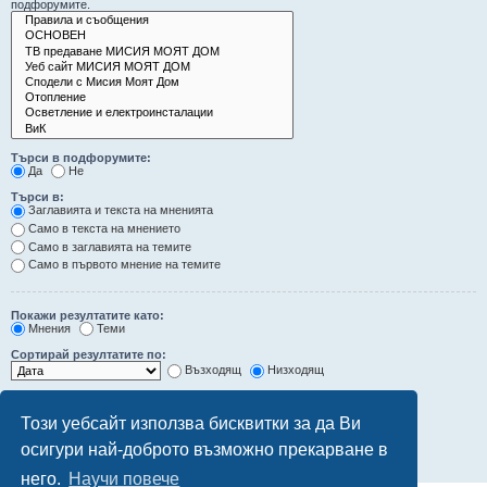
подфорумите.
Търси в подфорумите:
Да
Не
Търси в:
Заглавията и текста на мненията
Само в текста на мнението
Само в заглавията на темите
Само в първото мнение на темите
Покажи резултатите като:
Мнения
Теми
Сортирай резултатите по:
Възходящ
Низходящ
Ограничи резултатите до последните:
Този уебсайт използва бисквитки за да Ви
Покажи първите:
осигури най-доброто възможно прекарване в
символа от мненията
него.
Научи повече