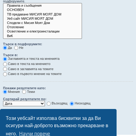
подфорумите.
Търси в подфорумите:
Да
Не
Търси в:
Заглавията и текста на мненията
Само в текста на мнението
Само в заглавията на темите
Само в първото мнение на темите
Покажи резултатите като:
Мнения
Теми
Сортирай резултатите по:
Възходящ
Низходящ
Ограничи резултатите до последните:
Този уебсайт използва бисквитки за да Ви
Покажи първите:
осигури най-доброто възможно прекарване в
символа от мненията
него.
Научи повече