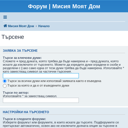
Форум | Мисия Моят Дом
Мисия Моят Дом
Начало
Търсене
ЗАЯВКА ЗА ТЪРСЕНЕ
Търси за ключови думи:
Сложете
+
пред думата, която трябва да бъде намерена и
-
пред думата, която
искате да изключите от търсенето. Можете да изредите думи оградени в скоби и
разделени с
|
ако само една от тези думи трябва да бъде намерена. Използвайте *
като заместващ символ за частични търсения.
Търси за всички думи или използвай заявката както е въведена
Търси за която и да е от въведените думи
Търси по автор:
Използвайте * за заместващ символ.
НАСТРОЙКИ НА ТЪРСЕНЕТО
Търси в следните форуми:
Изберете форумът или форумите, в които искате да търсите. Подфорумите се
претърсват автоматично, освен ако не изключите долната опция за търсене в