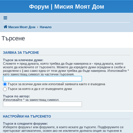
Форум | Мисия Моят Дом
Мисия Моят Дом
Начало
Търсене
ЗАЯВКА ЗА ТЪРСЕНЕ
Търси за ключови думи:
Сложете
+
пред думата, която трябва да бъде намерена и
-
пред думата, която
искате да изключите от търсенето. Можете да изредите думи оградени в скоби и
разделени с
|
ако само една от тези думи трябва да бъде намерена. Използвайте *
като заместващ символ за частични търсения.
Търси за всички думи или използвай заявката както е въведена
Търси за която и да е от въведените думи
Търси по автор:
Използвайте * за заместващ символ.
НАСТРОЙКИ НА ТЪРСЕНЕТО
Търси в следните форуми:
Изберете форумът или форумите, в които искате да търсите. Подфорумите се
претърсват автоматично, освен ако не изключите долната опция за търсене в