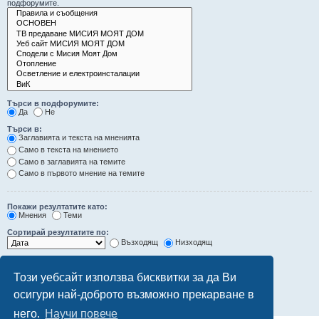
подфорумите.
Търси в подфорумите:
Да
Не
Търси в:
Заглавията и текста на мненията
Само в текста на мнението
Само в заглавията на темите
Само в първото мнение на темите
Покажи резултатите като:
Мнения
Теми
Сортирай резултатите по:
Възходящ
Низходящ
Ограничи резултатите до последните:
Този уебсайт използва бисквитки за да Ви
Покажи първите:
осигури най-доброто възможно прекарване в
символа от мненията
него.
Научи повече