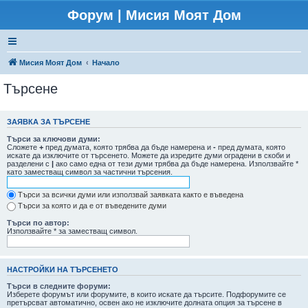
Форум | Мисия Моят Дом
Мисия Моят Дом
Начало
Търсене
ЗАЯВКА ЗА ТЪРСЕНЕ
Търси за ключови думи:
Сложете
+
пред думата, която трябва да бъде намерена и
-
пред думата, която
искате да изключите от търсенето. Можете да изредите думи оградени в скоби и
разделени с
|
ако само една от тези думи трябва да бъде намерена. Използвайте *
като заместващ символ за частични търсения.
Търси за всички думи или използвай заявката както е въведена
Търси за която и да е от въведените думи
Търси по автор:
Използвайте * за заместващ символ.
НАСТРОЙКИ НА ТЪРСЕНЕТО
Търси в следните форуми:
Изберете форумът или форумите, в които искате да търсите. Подфорумите се
претърсват автоматично, освен ако не изключите долната опция за търсене в