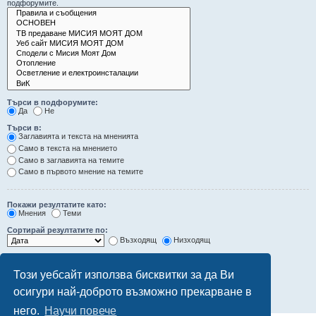
подфорумите.
Търси в подфорумите:
Да
Не
Търси в:
Заглавията и текста на мненията
Само в текста на мнението
Само в заглавията на темите
Само в първото мнение на темите
Покажи резултатите като:
Мнения
Теми
Сортирай резултатите по:
Възходящ
Низходящ
Ограничи резултатите до последните:
Този уебсайт използва бисквитки за да Ви
Покажи първите:
осигури най-доброто възможно прекарване в
символа от мненията
него.
Научи повече