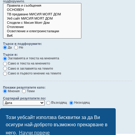
подфорумите.
Търси в подфорумите:
Да
Не
Търси в:
Заглавията и текста на мненията
Само в текста на мнението
Само в заглавията на темите
Само в първото мнение на темите
Покажи резултатите като:
Мнения
Теми
Сортирай резултатите по:
Възходящ
Низходящ
Ограничи резултатите до последните:
Този уебсайт използва бисквитки за да Ви
Покажи първите:
осигури най-доброто възможно прекарване в
символа от мненията
него.
Научи повече