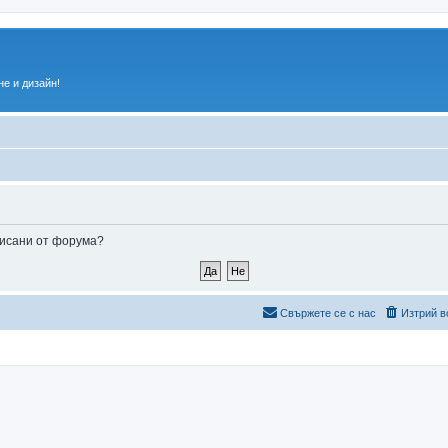
е и дизайн!
аписани от форума?
Свържете се с нас
Изтрий в