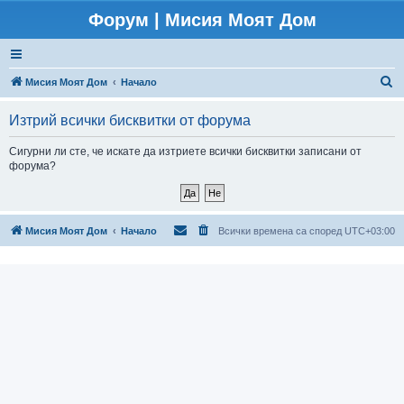
Форум | Мисия Моят Дом
Т
Мисия Моят Дом
Начало
ъ
Изтрий всички бисквитки от форума
р
с
Сигурни ли сте, че искате да изтриете всички бисквитки записани от
форума?
е
н
е
Мисия Моят Дом
Начало
Всички времена са според
UTC+03:00