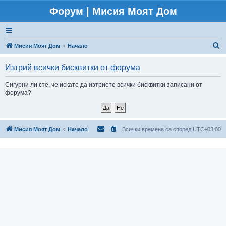
Форум | Мисия Моят Дом
Т
Мисия Моят Дом
Начало
ъ
Изтрий всички бисквитки от форума
р
с
Сигурни ли сте, че искате да изтриете всички бисквитки записани от
форума?
е
н
е
Мисия Моят Дом
Начало
Всички времена са според
UTC+03:00