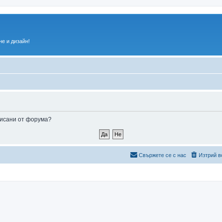
е и дизайн!
аписани от форума?
Свържете се с нас
Изтрий в