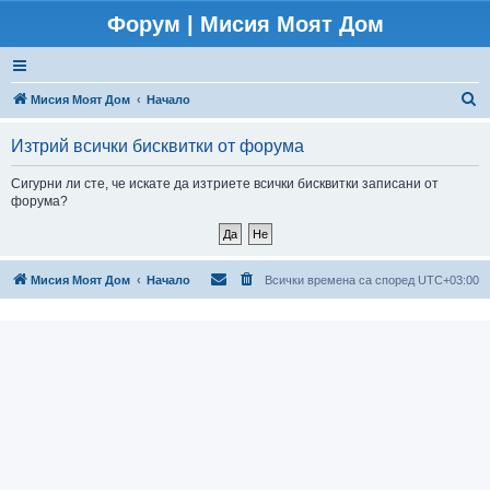
Форум | Мисия Моят Дом
Т
Мисия Моят Дом
Начало
ъ
Изтрий всички бисквитки от форума
р
с
Сигурни ли сте, че искате да изтриете всички бисквитки записани от
форума?
е
н
е
Мисия Моят Дом
Начало
Всички времена са според
UTC+03:00