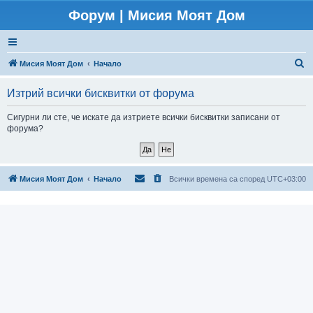
Форум | Мисия Моят Дом
Т
Мисия Моят Дом
Начало
ъ
Изтрий всички бисквитки от форума
р
с
Сигурни ли сте, че искате да изтриете всички бисквитки записани от
форума?
е
н
е
Мисия Моят Дом
Начало
Всички времена са според
UTC+03:00