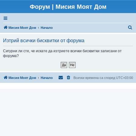
Форум | Мисия Моят Дом
Т
Мисия Моят Дом
Начало
ъ
Изтрий всички бисквитки от форума
р
с
Сигурни ли сте, че искате да изтриете всички бисквитки записани от
форума?
е
н
е
Мисия Моят Дом
Начало
Всички времена са според
UTC+03:00