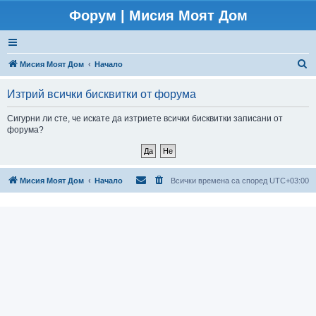
Форум | Мисия Моят Дом
Т
Мисия Моят Дом
Начало
ъ
Изтрий всички бисквитки от форума
р
с
Сигурни ли сте, че искате да изтриете всички бисквитки записани от
форума?
е
н
е
Мисия Моят Дом
Начало
Всички времена са според
UTC+03:00