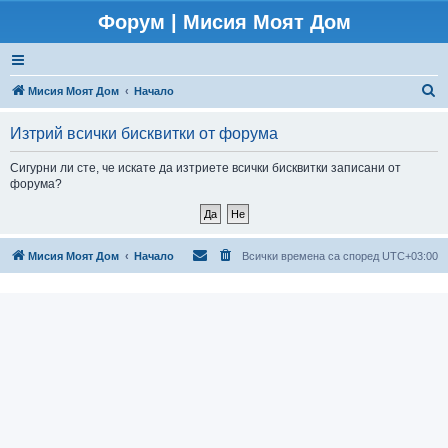
Форум | Мисия Моят Дом
Т
Мисия Моят Дом
Начало
ъ
Изтрий всички бисквитки от форума
р
с
Сигурни ли сте, че искате да изтриете всички бисквитки записани от
форума?
е
н
е
Мисия Моят Дом
Начало
Всички времена са според
UTC+03:00