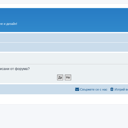
е и дизайн!
аписани от форума?
Свържете се с нас
Изтрий в