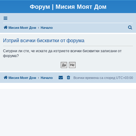
Форум | Мисия Моят Дом
Т
Мисия Моят Дом
Начало
ъ
Изтрий всички бисквитки от форума
р
с
Сигурни ли сте, че искате да изтриете всички бисквитки записани от
форума?
е
н
е
Мисия Моят Дом
Начало
Всички времена са според
UTC+03:00