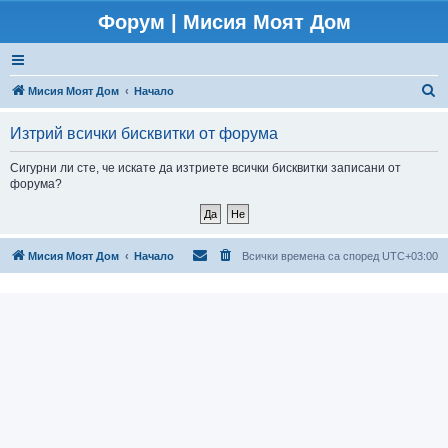
Форум | Мисия Моят Дом
Т
Мисия Моят Дом
Начало
ъ
Изтрий всички бисквитки от форума
р
с
Сигурни ли сте, че искате да изтриете всички бисквитки записани от
форума?
е
н
е
Мисия Моят Дом
Начало
Всички времена са според
UTC+03:00