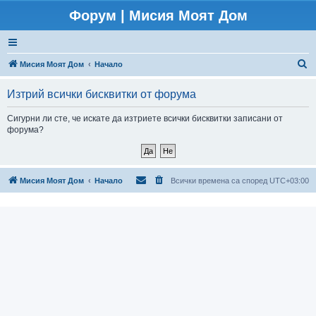
Форум | Мисия Моят Дом
Т
Мисия Моят Дом
Начало
ъ
Изтрий всички бисквитки от форума
р
с
Сигурни ли сте, че искате да изтриете всички бисквитки записани от
форума?
е
н
е
Мисия Моят Дом
Начало
Всички времена са според
UTC+03:00