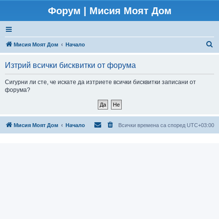
Форум | Мисия Моят Дом
Т
Мисия Моят Дом
Начало
ъ
Изтрий всички бисквитки от форума
р
с
Сигурни ли сте, че искате да изтриете всички бисквитки записани от
форума?
е
н
е
Мисия Моят Дом
Начало
Всички времена са според
UTC+03:00