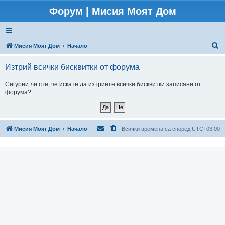
Форум | Мисия Моят Дом
Т
Мисия Моят Дом
Начало
ъ
Изтрий всички бисквитки от форума
р
с
Сигурни ли сте, че искате да изтриете всички бисквитки записани от
форума?
е
н
е
Мисия Моят Дом
Начало
Всички времена са според
UTC+03:00