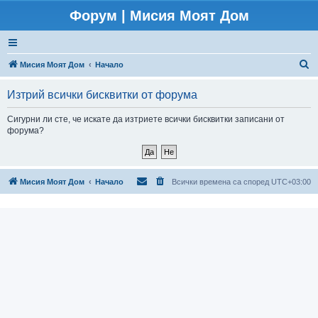
Форум | Мисия Моят Дом
Т
Мисия Моят Дом
Начало
ъ
Изтрий всички бисквитки от форума
р
с
Сигурни ли сте, че искате да изтриете всички бисквитки записани от
форума?
е
н
е
Мисия Моят Дом
Начало
Всички времена са според
UTC+03:00