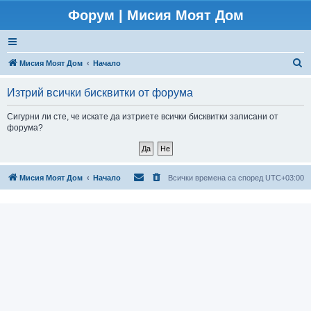
Форум | Мисия Моят Дом
Т
Мисия Моят Дом
Начало
ъ
Изтрий всички бисквитки от форума
р
с
Сигурни ли сте, че искате да изтриете всички бисквитки записани от
форума?
е
н
е
Мисия Моят Дом
Начало
Всички времена са според
UTC+03:00