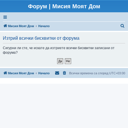
Форум | Мисия Моят Дом
Т
Мисия Моят Дом
Начало
ъ
Изтрий всички бисквитки от форума
р
с
Сигурни ли сте, че искате да изтриете всички бисквитки записани от
форума?
е
н
е
Мисия Моят Дом
Начало
Всички времена са според
UTC+03:00