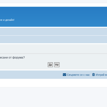
е и дизайн!
аписани от форума?
Свържете се с нас
Изтрий в