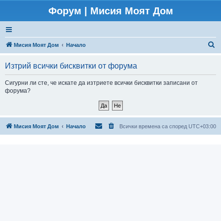
Форум | Мисия Моят Дом
Т
Мисия Моят Дом
Начало
ъ
Изтрий всички бисквитки от форума
р
с
Сигурни ли сте, че искате да изтриете всички бисквитки записани от
форума?
е
н
е
Мисия Моят Дом
Начало
Всички времена са според
UTC+03:00