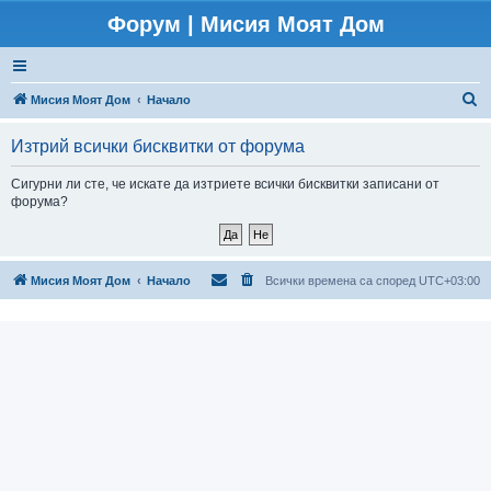
Форум | Мисия Моят Дом
Т
Мисия Моят Дом
Начало
ъ
Изтрий всички бисквитки от форума
р
с
Сигурни ли сте, че искате да изтриете всички бисквитки записани от
форума?
е
н
е
Мисия Моят Дом
Начало
Всички времена са според
UTC+03:00