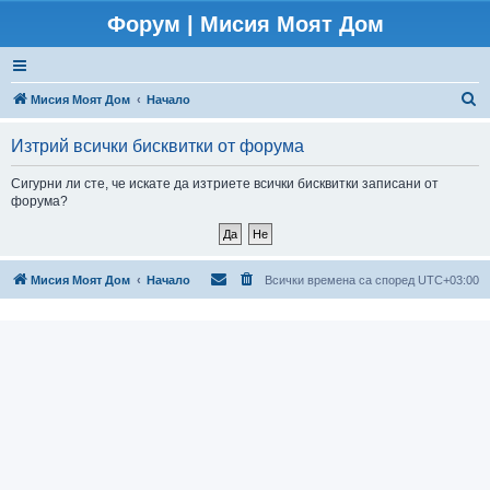
Форум | Мисия Моят Дом
Т
Мисия Моят Дом
Начало
ъ
Изтрий всички бисквитки от форума
р
с
Сигурни ли сте, че искате да изтриете всички бисквитки записани от
форума?
е
н
е
Мисия Моят Дом
Начало
Всички времена са според
UTC+03:00