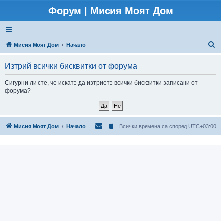
Форум | Мисия Моят Дом
Т
Мисия Моят Дом
Начало
ъ
Изтрий всички бисквитки от форума
р
с
Сигурни ли сте, че искате да изтриете всички бисквитки записани от
форума?
е
н
е
Мисия Моят Дом
Начало
Всички времена са според
UTC+03:00