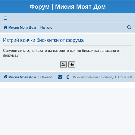
Форум | Мисия Моят Дом
Т
Мисия Моят Дом
Начало
ъ
Изтрий всички бисквитки от форума
р
с
Сигурни ли сте, че искате да изтриете всички бисквитки записани от
форума?
е
н
е
Мисия Моят Дом
Начало
Всички времена са според
UTC+03:00