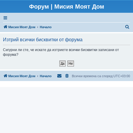
Форум | Мисия Моят Дом
Т
Мисия Моят Дом
Начало
ъ
Изтрий всички бисквитки от форума
р
с
Сигурни ли сте, че искате да изтриете всички бисквитки записани от
форума?
е
н
е
Мисия Моят Дом
Начало
Всички времена са според
UTC+03:00