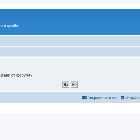
е и дизайн!
аписани от форума?
Свържете се с нас
Изтрий в