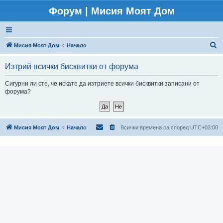
Форум | Мисия Моят Дом
Т
Мисия Моят Дом
Начало
ъ
Изтрий всички бисквитки от форума
р
с
Сигурни ли сте, че искате да изтриете всички бисквитки записани от
форума?
е
н
е
Мисия Моят Дом
Начало
Всички времена са според
UTC+03:00