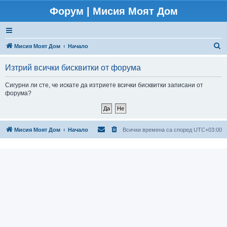
Форум | Мисия Моят Дом
Т
Мисия Моят Дом
Начало
ъ
Изтрий всички бисквитки от форума
р
с
Сигурни ли сте, че искате да изтриете всички бисквитки записани от
форума?
е
н
е
Мисия Моят Дом
Начало
Всички времена са според
UTC+03:00