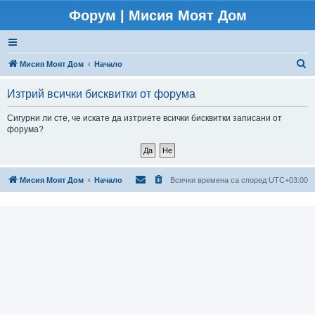
Форум | Мисия Моят Дом
Т
Мисия Моят Дом
Начало
ъ
Изтрий всички бисквитки от форума
р
с
Сигурни ли сте, че искате да изтриете всички бисквитки записани от
форума?
е
н
е
Мисия Моят Дом
Начало
Всички времена са според
UTC+03:00