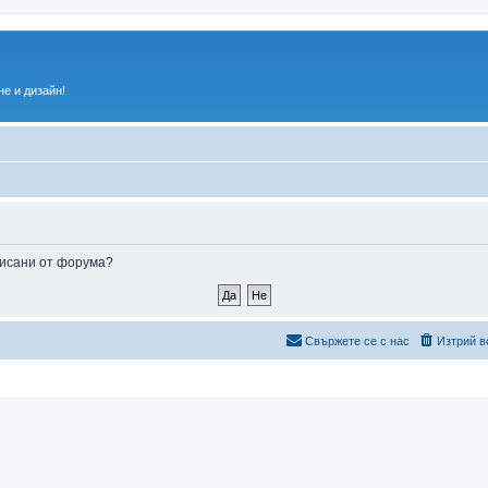
е и дизайн!
аписани от форума?
Свържете се с нас
Изтрий в