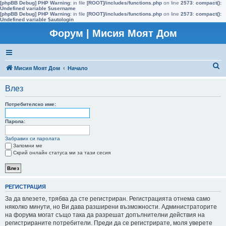
[phpBB Debug] PHP Warning
: in file
[ROOT]/includes/functions.php
on line
2573
:
compact():
Undefined variable $username
[phpBB Debug] PHP Warning
: in file
[ROOT]/includes/functions.php
on line
2573
:
compact():
Undefined variable $autologin
Форум | Мисия Моят Дом
Т
Мисия Моят Дом
Начало
ъ
Влез
р
с
Потребителско име:
е
Парола:
н
Забравих си паролата
е
Запомни ме
Скрий онлайн статуса ми за тази сесия
РЕГИСТРАЦИЯ
За да влезете, трябва да сте регистриран. Регистрацията отнема само
няколко минути, но Ви дава разширени възможности. Администраторите
на форума могат също така да разрешат допълнителни действия на
регистрираните потребители. Преди да се регистрирате, моля уверете