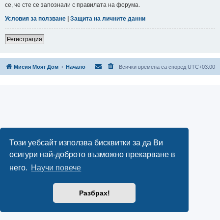
се, че сте се запознали с правилата на форума.
Условия за ползване
|
Защита на личните данни
Регистрация
Мисия Моят Дом
Начало
Всички времена са според
UTC+03:00
Този уебсайт използва бисквитки за да Ви
осигури най-доброто възможно прекарване в
него.
Научи повече
Разбрах!